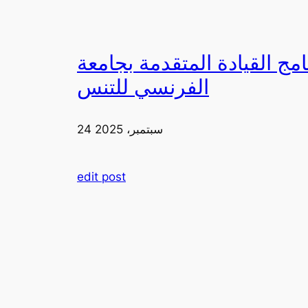
دمة بجامعة FIA يزورون ملعب رولان غاروس مع الاتحاد
الفرنسي للتنس
24 سبتمبر، 2025
edit post