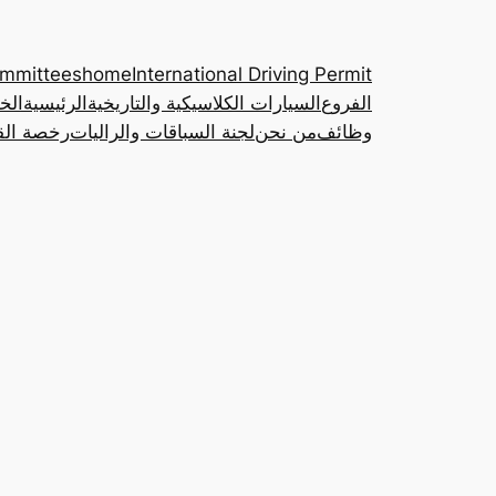
ommittees
home
International Driving Permit
الفروع
السيارات الكلاسيكية والتاريخية
الرئيسية
الخ
وظائف
من نحن
لجنة السباقات والراليات
رخصة القي