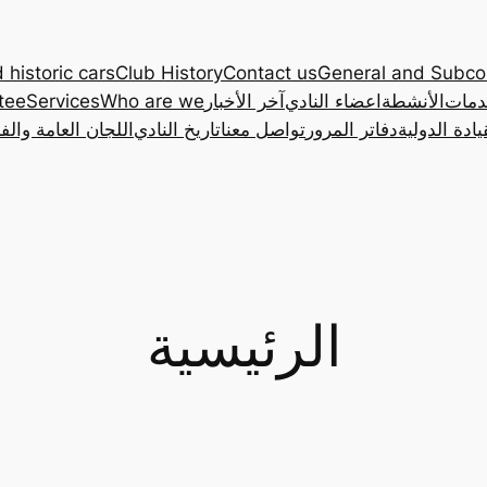
 historic cars
Club History
Contact us
General and Subc
دمات
الأنشطة
اعضاء النادي
آخر الأخبار
Who are we
Services
tee
ادة الدولية
دفاتر المرور
تواصل معنا
تاريخ النادي
اللجان العامة والف
الرئيسية