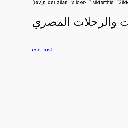
[rev_slider alias=”slider-1″ slidertitle=”Slid
رات والرحلات المصري
edit post