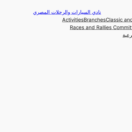
Skip
نادي السيارات والرحلات المصري
to
Activities
Branches
Classic and
content
Races and Rallies Commit
رعية