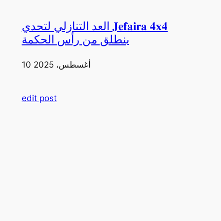
العد التنازلي لتحدي 𝐉𝐞𝐟𝐚𝐢𝐫𝐚 𝟒𝐱𝟒
ينطلق من رأس الحكمة
10 أغسطس، 2025
edit post