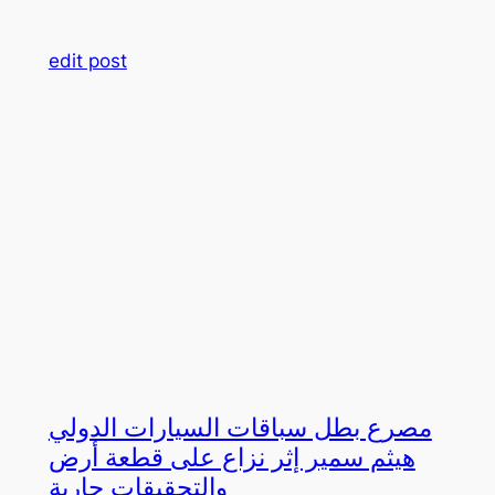
edit post
مصرع بطل سباقات السيارات الدولي
هيثم سمير إثر نزاع على قطعة أرض
والتحقيقات جارية