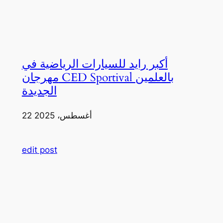
أكبر رايد للسيارات الرياضية في
مهرجان CED Sportival بالعلمين
الجديدة
22 أغسطس، 2025
edit post