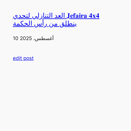
العد التنازلي لتحدي 𝐉𝐞𝐟𝐚𝐢𝐫𝐚 𝟒𝐱𝟒
ينطلق من رأس الحكمة
10 أغسطس، 2025
edit post