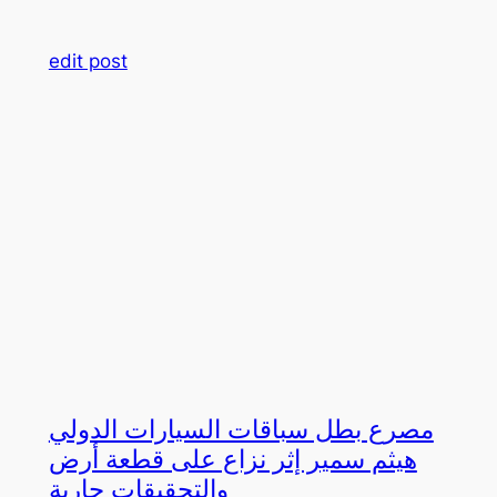
edit post
مصرع بطل سباقات السيارات الدولي
هيثم سمير إثر نزاع على قطعة أرض
والتحقيقات جارية