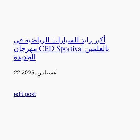
أكبر رايد للسيارات الرياضية في
مهرجان CED Sportival بالعلمين
الجديدة
22 أغسطس، 2025
edit post