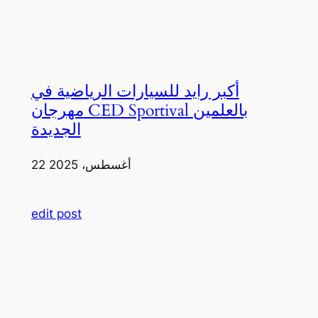
أكبر رايد للسيارات الرياضية في
مهرجان CED Sportival بالعلمين
الجديدة
22 أغسطس، 2025
edit post