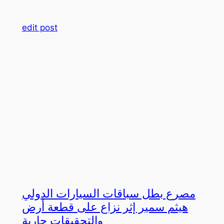
edit post
مصرع بطل سباقات السيارات الدولي
هيثم سمير إثر نزاع على قطعة أرض
والتحقيقات جارية