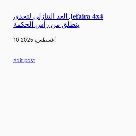
العد التنازلي لتحدي 𝐉𝐞𝐟𝐚𝐢𝐫𝐚 𝟒𝐱𝟒
ينطلق من رأس الحكمة
10 أغسطس، 2025
edit post