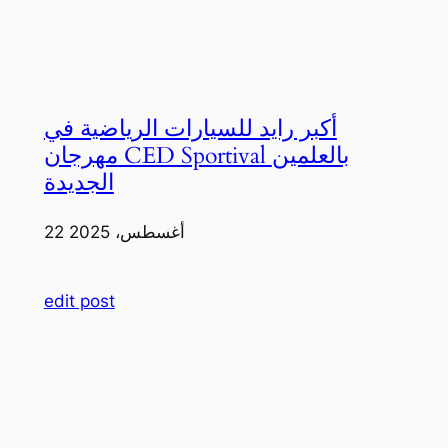
أكبر رايد للسيارات الرياضية في
مهرجان CED Sportival بالعلمين
الجديدة
22 أغسطس، 2025
edit post