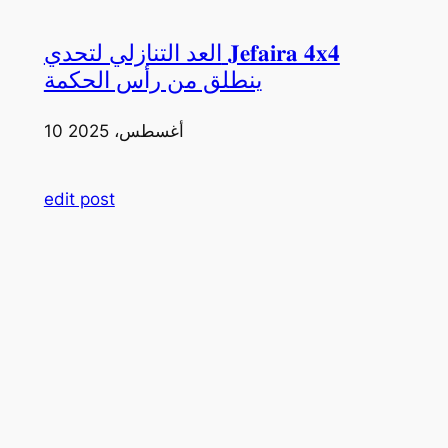
العد التنازلي لتحدي 𝐉𝐞𝐟𝐚𝐢𝐫𝐚 𝟒𝐱𝟒
ينطلق من رأس الحكمة
10 أغسطس، 2025
edit post