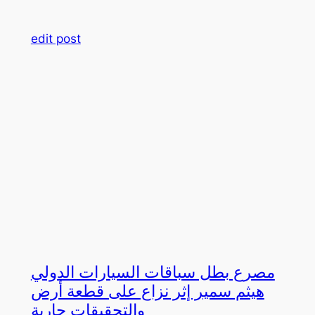
edit post
مصرع بطل سباقات السيارات الدولي
هيثم سمير إثر نزاع على قطعة أرض
والتحقيقات جارية