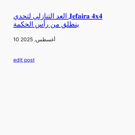
العد التنازلي لتحدي 𝐉𝐞𝐟𝐚𝐢𝐫𝐚 𝟒𝐱𝟒
ينطلق من رأس الحكمة
10 أغسطس، 2025
edit post