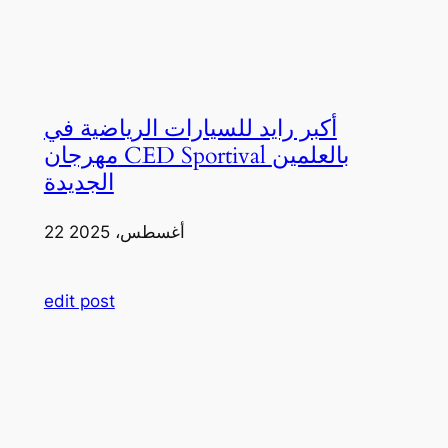
أكبر رايد للسيارات الرياضية في
مهرجان CED Sportival بالعلمين
الجديدة
22 أغسطس، 2025
edit post