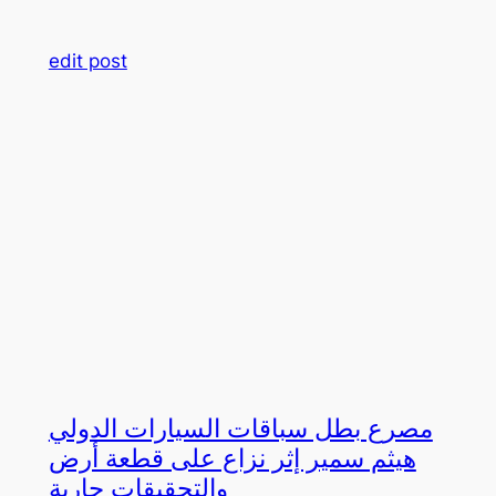
edit post
مصرع بطل سباقات السيارات الدولي
هيثم سمير إثر نزاع على قطعة أرض
والتحقيقات جارية