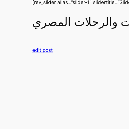
[rev_slider alias=”slider-1″ slidertitle=”Slid
رات والرحلات المصري
edit post