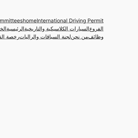
ommittees
home
International Driving Permit
الفروع
السيارات الكلاسيكية والتاريخية
الرئيسية
الخ
وظائف
من نحن
لجنة السباقات والراليات
رخصة القي