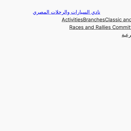
Skip
نادي السيارات والرحلات المصري
to
Activities
Branches
Classic and
content
Races and Rallies Commit
رعية