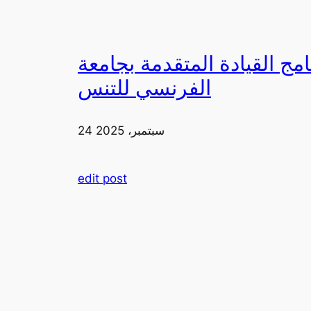
دمة بجامعة FIA يزورون ملعب رولان غاروس مع الاتحاد
الفرنسي للتنس
24 سبتمبر، 2025
edit post