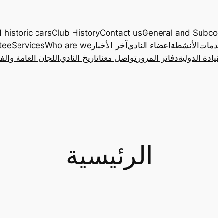
 historic cars
Club History
Contact us
General and Subc
دمات
الأنشطة
اعضاء النادي
آخر الأخبار
Who are we
Services
tee
ادة الدولية
دفاتر المرور
تواصل معنا
تاريخ النادي
اللجان العامة والف
الرئيسية