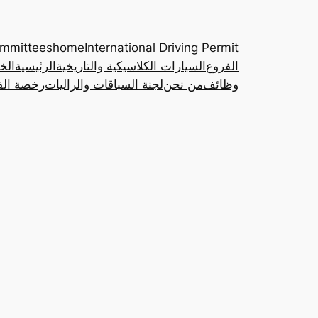
ommittees
home
International Driving Permit
الفروع
السيارات الكلاسيكية والتاريخية
الرئيسية
الخ
وظائف
من نحن
لجنة السباقات والراليات
رخصة القي