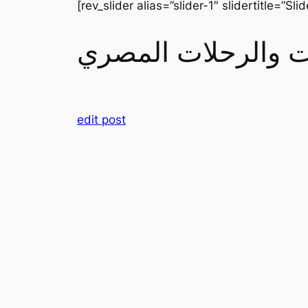
[rev_slider alias=”slider-1″ slidertitle=”Slid
رات والرحلات المصري
edit post