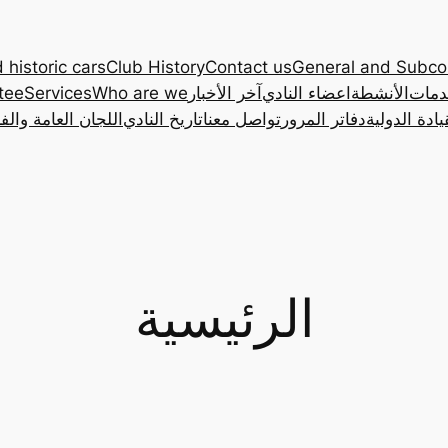
 historic cars
Club History
Contact us
General and Subc
دمات
الأنشطة
اعضاء النادي
آخر الأخبار
Who are we
Services
tee
ادة الدولية
دفاتر المرور
تواصل معنا
تاريخ النادي
اللجان العامة والف
الرئيسية