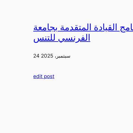
دمة بجامعة FIA يزورون ملعب رولان غاروس مع الاتحاد
الفرنسي للتنس
24 سبتمبر، 2025
edit post