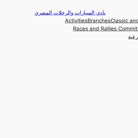
Skip
نادي السيارات والرحلات المصري
to
Activities
Branches
Classic and
content
Races and Rallies Commit
رعية