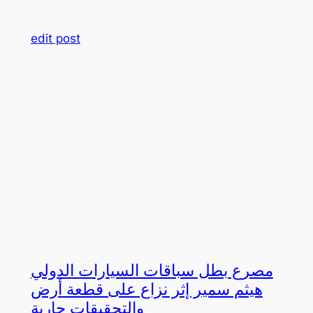
edit post
مصرع بطل سباقات السيارات الدولي
هيثم سمير إثر نزاع على قطعة أرض
والتحقيقات جارية