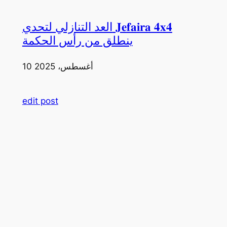
العد التنازلي لتحدي 𝐉𝐞𝐟𝐚𝐢𝐫𝐚 𝟒𝐱𝟒
ينطلق من رأس الحكمة
10 أغسطس، 2025
edit post