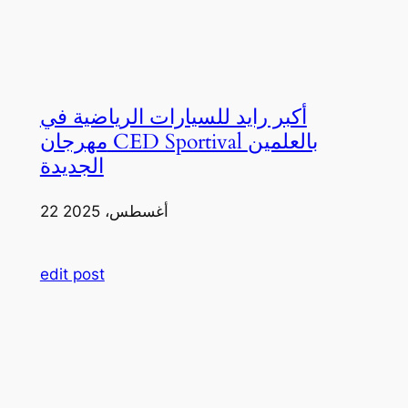
أكبر رايد للسيارات الرياضية في
مهرجان CED Sportival بالعلمين
الجديدة
22 أغسطس، 2025
edit post