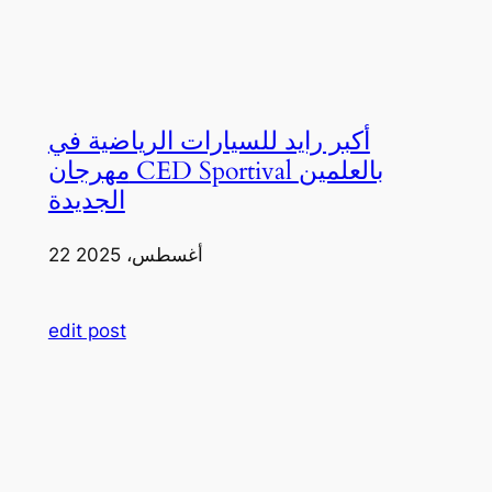
أكبر رايد للسيارات الرياضية في
مهرجان CED Sportival بالعلمين
الجديدة
22 أغسطس، 2025
edit post