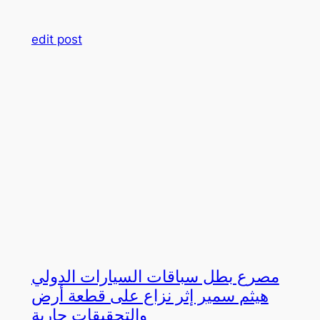
edit post
مصرع بطل سباقات السيارات الدولي
هيثم سمير إثر نزاع على قطعة أرض
والتحقيقات جارية