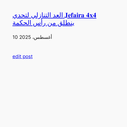
العد التنازلي لتحدي 𝐉𝐞𝐟𝐚𝐢𝐫𝐚 𝟒𝐱𝟒
ينطلق من رأس الحكمة
10 أغسطس، 2025
edit post