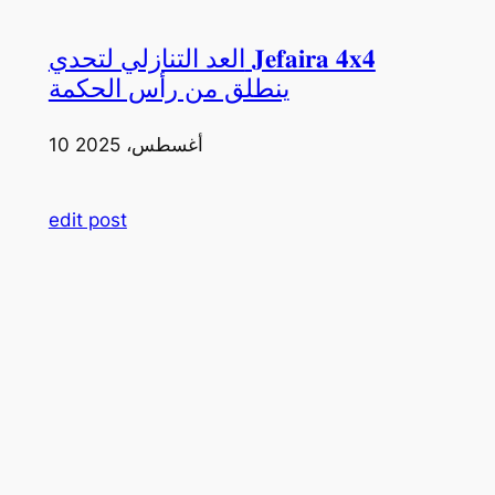
العد التنازلي لتحدي 𝐉𝐞𝐟𝐚𝐢𝐫𝐚 𝟒𝐱𝟒
ينطلق من رأس الحكمة
10 أغسطس، 2025
edit post