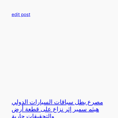
edit post
مصرع بطل سباقات السيارات الدولي
هيثم سمير إثر نزاع على قطعة أرض
والتحقيقات جارية