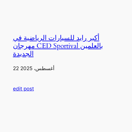
أكبر رايد للسيارات الرياضية في
مهرجان CED Sportival بالعلمين
الجديدة
22 أغسطس، 2025
edit post