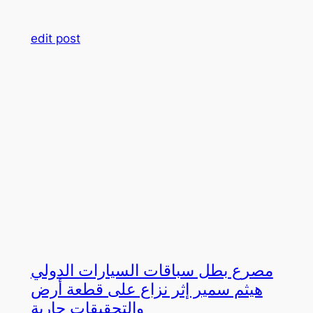
edit post
مصرع بطل سباقات السيارات الدولي
هيثم سمير إثر نزاع على قطعة أرض
والتحقيقات جارية