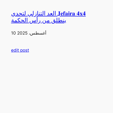
العد التنازلي لتحدي 𝐉𝐞𝐟𝐚𝐢𝐫𝐚 𝟒𝐱𝟒
ينطلق من رأس الحكمة
10 أغسطس، 2025
edit post