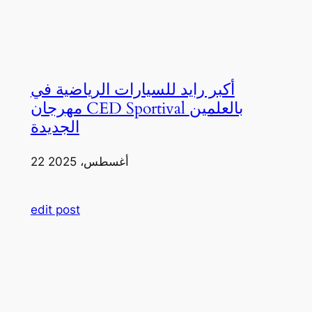
أكبر رايد للسيارات الرياضية في
مهرجان CED Sportival بالعلمين
الجديدة
22 أغسطس، 2025
edit post