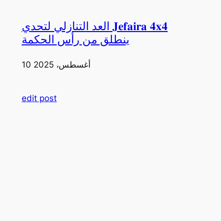
العد التنازلي لتحدي 𝐉𝐞𝐟𝐚𝐢𝐫𝐚 𝟒𝐱𝟒
ينطلق من رأس الحكمة
10 أغسطس، 2025
edit post