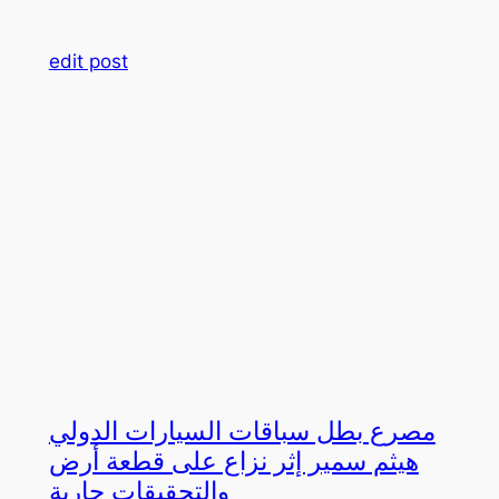
edit post
مصرع بطل سباقات السيارات الدولي
هيثم سمير إثر نزاع على قطعة أرض
والتحقيقات جارية