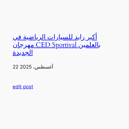
أكبر رايد للسيارات الرياضية في
مهرجان CED Sportival بالعلمين
الجديدة
22 أغسطس، 2025
edit post