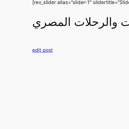
[rev_slider alias=”slider-1″ slidertitle=”Slid
رات والرحلات المصري
edit post