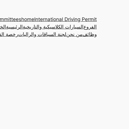
ommittees
home
International Driving Permit
الفروع
السيارات الكلاسيكية والتاريخية
الرئيسية
الخ
وظائف
من نحن
لجنة السباقات والراليات
رخصة القي