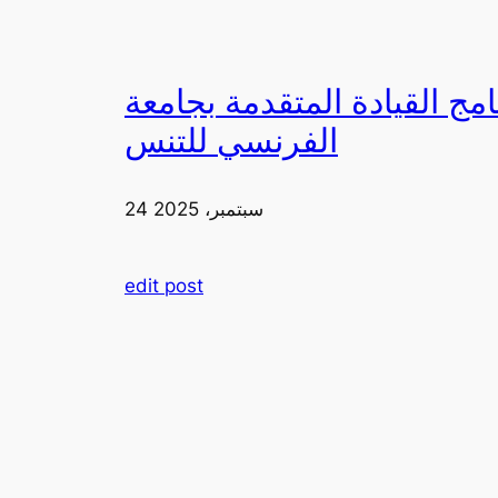
دمة بجامعة FIA يزورون ملعب رولان غاروس مع الاتحاد
الفرنسي للتنس
24 سبتمبر، 2025
edit post