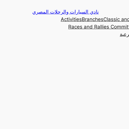
Skip
نادي السيارات والرحلات المصري
to
Activities
Branches
Classic and
content
Races and Rallies Commit
رعية