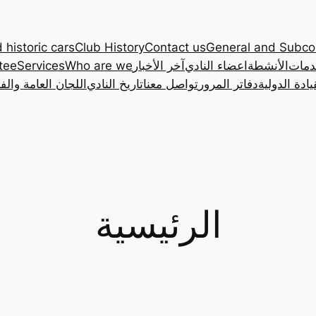
 historic cars
Club History
Contact us
General and Subc
دمات
الأنشطة
اعضاء النادي
آخر الأخبار
Who are we
Services
tee
ادة الدولية
دفاتر المرور
تواصل معنا
تاريخ النادي
اللجان العامة والف
الرئيسية