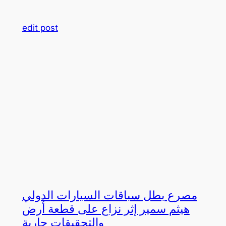
edit post
مصرع بطل سباقات السيارات الدولي
هيثم سمير إثر نزاع على قطعة أرض
والتحقيقات جارية