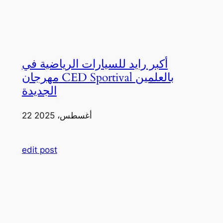
أكبر رايد للسيارات الرياضية في
مهرجان CED Sportival بالعلمين
الجديدة
22 أغسطس، 2025
edit post