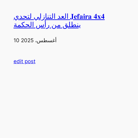
العد التنازلي لتحدي 𝐉𝐞𝐟𝐚𝐢𝐫𝐚 𝟒𝐱𝟒
ينطلق من رأس الحكمة
10 أغسطس، 2025
edit post