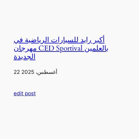
أكبر رايد للسيارات الرياضية في
مهرجان CED Sportival بالعلمين
الجديدة
22 أغسطس، 2025
edit post