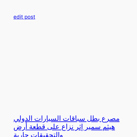
edit post
مصرع بطل سباقات السيارات الدولي
هيثم سمير إثر نزاع على قطعة أرض
والتحقيقات جارية