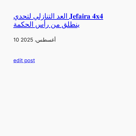
العد التنازلي لتحدي 𝐉𝐞𝐟𝐚𝐢𝐫𝐚 𝟒𝐱𝟒
ينطلق من رأس الحكمة
10 أغسطس، 2025
edit post