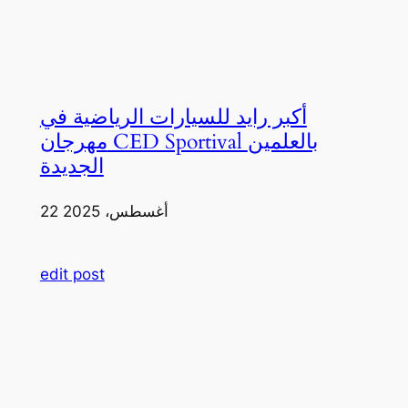
أكبر رايد للسيارات الرياضية في
مهرجان CED Sportival بالعلمين
الجديدة
22 أغسطس، 2025
edit post