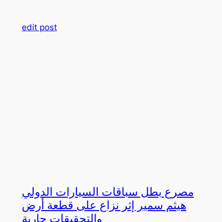
edit post
مصرع بطل سباقات السيارات الدولي
هيثم سمير إثر نزاع على قطعة أرض
والتحقيقات جارية