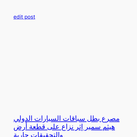
edit post
مصرع بطل سباقات السيارات الدولي
هيثم سمير إثر نزاع على قطعة أرض
والتحقيقات جارية