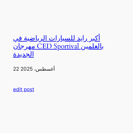
أكبر رايد للسيارات الرياضية في
مهرجان CED Sportival بالعلمين
الجديدة
22 أغسطس، 2025
edit post