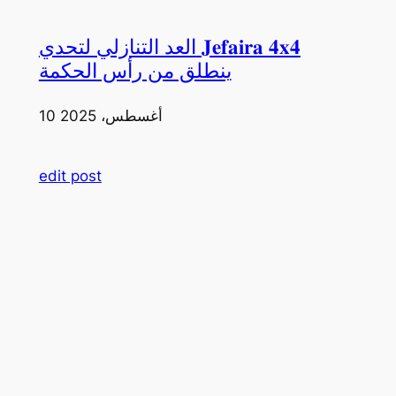
العد التنازلي لتحدي 𝐉𝐞𝐟𝐚𝐢𝐫𝐚 𝟒𝐱𝟒
ينطلق من رأس الحكمة
10 أغسطس، 2025
edit post