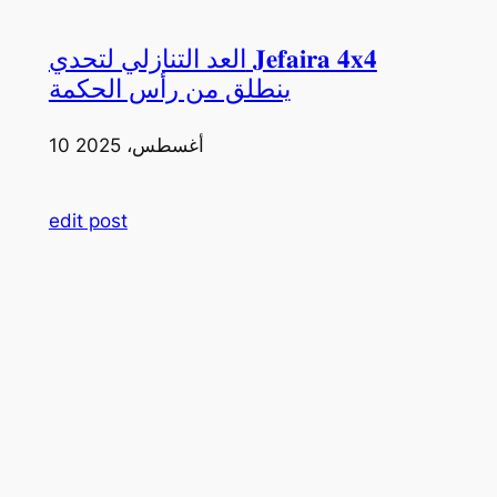
العد التنازلي لتحدي 𝐉𝐞𝐟𝐚𝐢𝐫𝐚 𝟒𝐱𝟒
ينطلق من رأس الحكمة
10 أغسطس، 2025
edit post