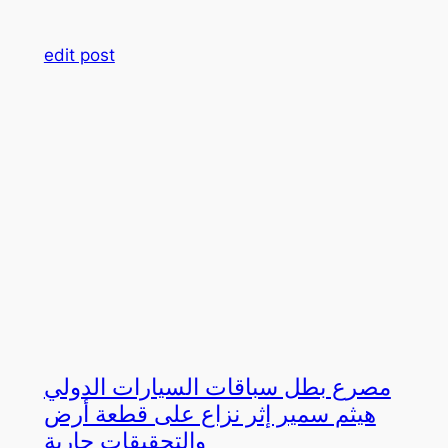
edit post
مصرع بطل سباقات السيارات الدولي
هيثم سمير إثر نزاع على قطعة أرض
والتحقيقات جارية