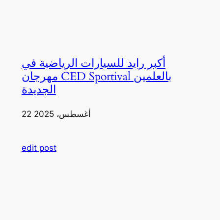
أكبر رايد للسيارات الرياضية في
مهرجان CED Sportival بالعلمين
الجديدة
22 أغسطس، 2025
edit post