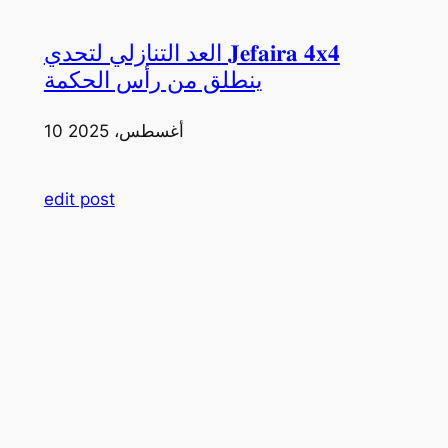
العد التنازلي لتحدي 𝐉𝐞𝐟𝐚𝐢𝐫𝐚 𝟒𝐱𝟒
ينطلق من رأس الحكمة
10 أغسطس، 2025
edit post