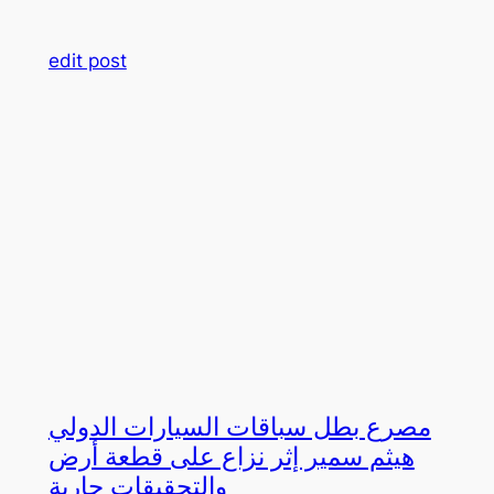
edit post
مصرع بطل سباقات السيارات الدولي
هيثم سمير إثر نزاع على قطعة أرض
والتحقيقات جارية