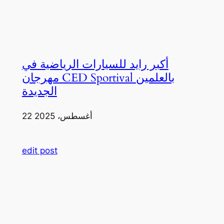
أكبر رايد للسيارات الرياضية في
مهرجان CED Sportival بالعلمين
الجديدة
22 أغسطس، 2025
edit post