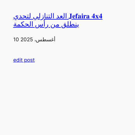
العد التنازلي لتحدي 𝐉𝐞𝐟𝐚𝐢𝐫𝐚 𝟒𝐱𝟒
ينطلق من رأس الحكمة
10 أغسطس، 2025
edit post