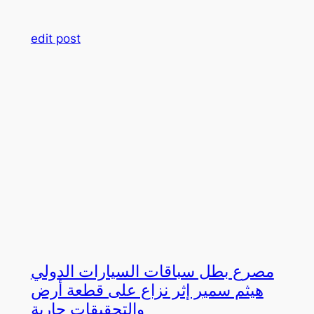
edit post
مصرع بطل سباقات السيارات الدولي
هيثم سمير إثر نزاع على قطعة أرض
والتحقيقات جارية