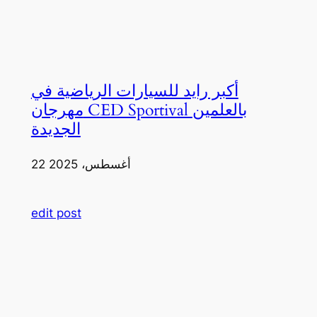
أكبر رايد للسيارات الرياضية في
مهرجان CED Sportival بالعلمين
الجديدة
22 أغسطس، 2025
edit post