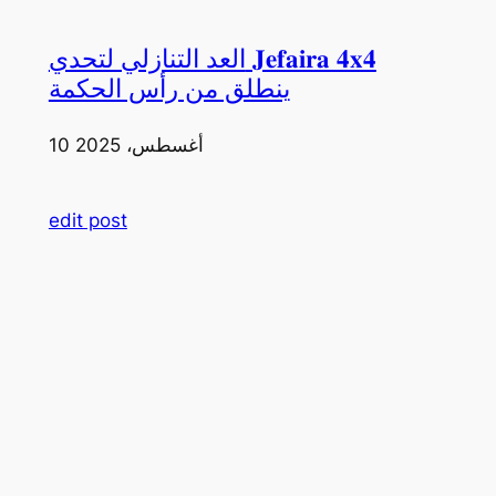
العد التنازلي لتحدي 𝐉𝐞𝐟𝐚𝐢𝐫𝐚 𝟒𝐱𝟒
ينطلق من رأس الحكمة
10 أغسطس، 2025
edit post