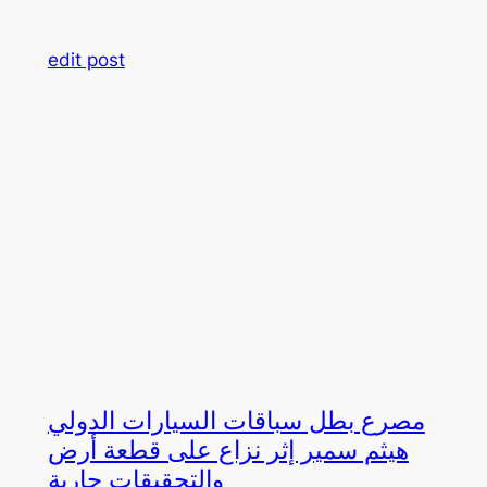
edit post
مصرع بطل سباقات السيارات الدولي
هيثم سمير إثر نزاع على قطعة أرض
والتحقيقات جارية