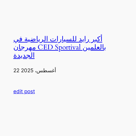
أكبر رايد للسيارات الرياضية في
مهرجان CED Sportival بالعلمين
الجديدة
22 أغسطس، 2025
edit post