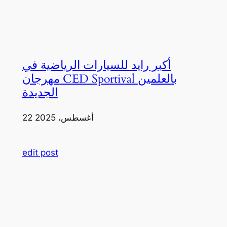
أكبر رايد للسيارات الرياضية في
مهرجان CED Sportival بالعلمين
الجديدة
22 أغسطس، 2025
edit post