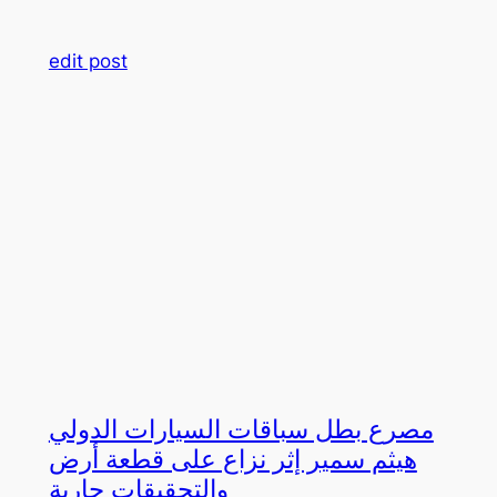
edit post
مصرع بطل سباقات السيارات الدولي
هيثم سمير إثر نزاع على قطعة أرض
والتحقيقات جارية