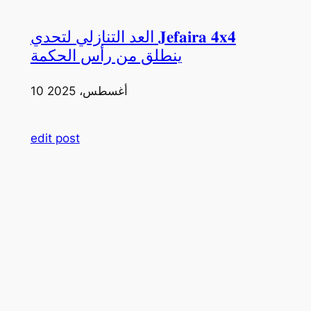
العد التنازلي لتحدي 𝐉𝐞𝐟𝐚𝐢𝐫𝐚 𝟒𝐱𝟒
ينطلق من رأس الحكمة
10 أغسطس، 2025
edit post