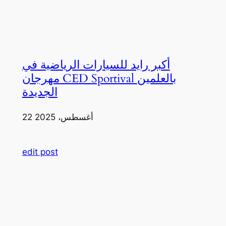
أكبر رايد للسيارات الرياضية في
مهرجان CED Sportival بالعلمين
الجديدة
22 أغسطس، 2025
edit post