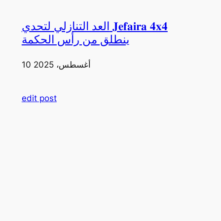
العد التنازلي لتحدي 𝐉𝐞𝐟𝐚𝐢𝐫𝐚 𝟒𝐱𝟒
ينطلق من رأس الحكمة
10 أغسطس، 2025
edit post