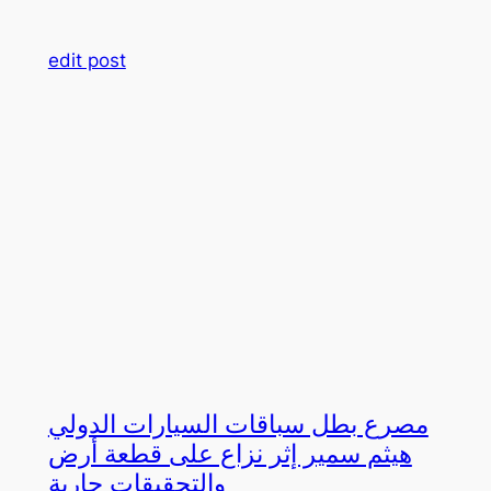
edit post
مصرع بطل سباقات السيارات الدولي
هيثم سمير إثر نزاع على قطعة أرض
والتحقيقات جارية