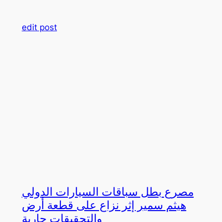
edit post
مصرع بطل سباقات السيارات الدولي
هيثم سمير إثر نزاع على قطعة أرض
والتحقيقات جارية