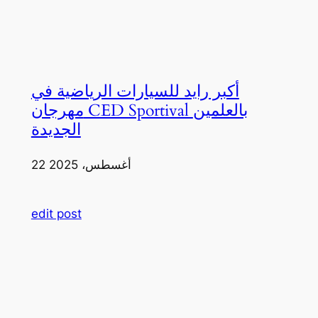
أكبر رايد للسيارات الرياضية في
مهرجان CED Sportival بالعلمين
الجديدة
22 أغسطس، 2025
edit post