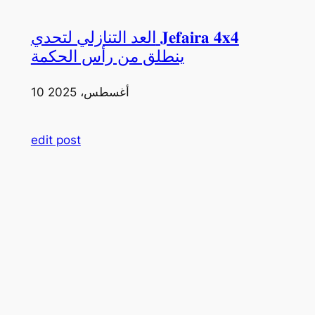
العد التنازلي لتحدي 𝐉𝐞𝐟𝐚𝐢𝐫𝐚 𝟒𝐱𝟒
ينطلق من رأس الحكمة
10 أغسطس، 2025
edit post