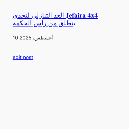
العد التنازلي لتحدي 𝐉𝐞𝐟𝐚𝐢𝐫𝐚 𝟒𝐱𝟒
ينطلق من رأس الحكمة
10 أغسطس، 2025
edit post