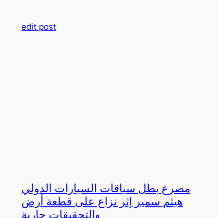
edit post
مصرع بطل سباقات السيارات الدولي
هيثم سمير إثر نزاع على قطعة أرض
والتحقيقات جارية