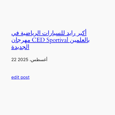
أكبر رايد للسيارات الرياضية في
مهرجان CED Sportival بالعلمين
الجديدة
22 أغسطس، 2025
edit post