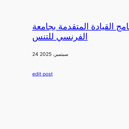
دمة بجامعة FIA يزورون ملعب رولان غاروس مع الاتحاد
الفرنسي للتنس
24 سبتمبر، 2025
edit post