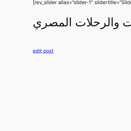
[rev_slider alias=”slider-1″ slidertitle=”Slid
رات والرحلات المصري
edit post