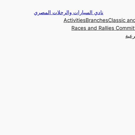
Skip
نادي السيارات والرحلات المصري
to
Activities
Branches
Classic and
content
Races and Rallies Commit
رعية