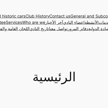
 historic cars
Club History
Contact us
General and Subc
دمات
الأنشطة
اعضاء النادي
آخر الأخبار
Who are we
Services
tee
ادة الدولية
دفاتر المرور
تواصل معنا
تاريخ النادي
اللجان العامة والف
الرئيسية