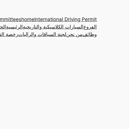
ommittees
home
International Driving Permit
الفروع
السيارات الكلاسيكية والتاريخية
الرئيسية
الخ
وظائف
من نحن
لجنة السباقات والراليات
رخصة القي