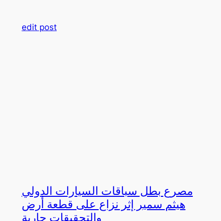
edit post
مصرع بطل سباقات السيارات الدولي
هيثم سمير إثر نزاع على قطعة أرض
والتحقيقات جارية