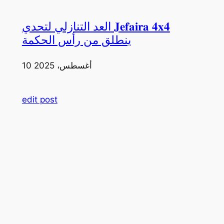
العد التنازلي لتحدي 𝐉𝐞𝐟𝐚𝐢𝐫𝐚 𝟒𝐱𝟒
ينطلق من رأس الحكمة
10 أغسطس، 2025
edit post