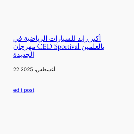
أكبر رايد للسيارات الرياضية في
مهرجان CED Sportival بالعلمين
الجديدة
22 أغسطس، 2025
edit post