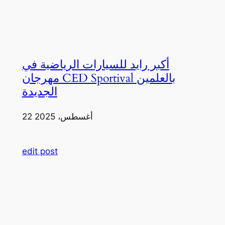
أكبر رايد للسيارات الرياضية في
مهرجان CED Sportival بالعلمين
الجديدة
22 أغسطس، 2025
edit post