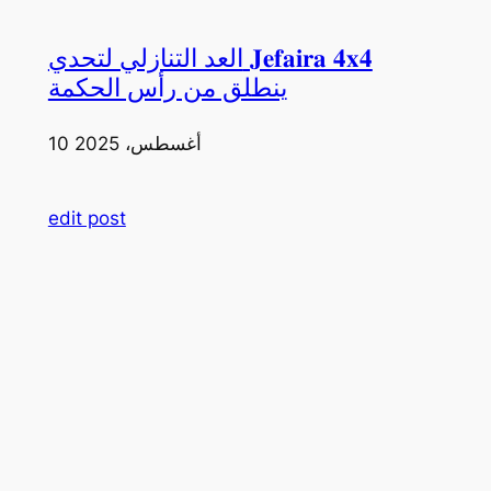
العد التنازلي لتحدي 𝐉𝐞𝐟𝐚𝐢𝐫𝐚 𝟒𝐱𝟒
ينطلق من رأس الحكمة
10 أغسطس، 2025
edit post