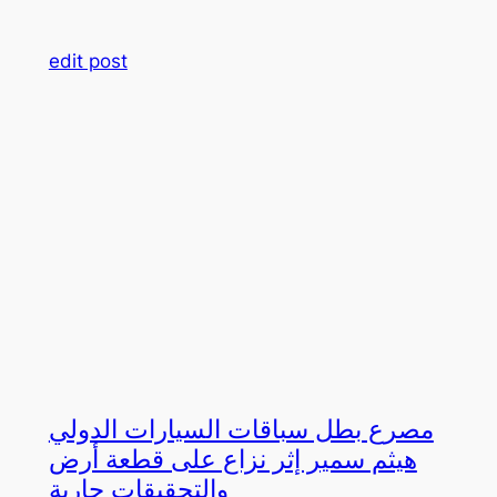
edit post
مصرع بطل سباقات السيارات الدولي
هيثم سمير إثر نزاع على قطعة أرض
والتحقيقات جارية