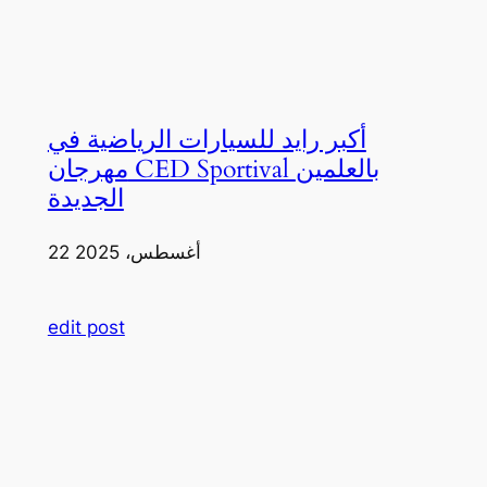
أكبر رايد للسيارات الرياضية في
مهرجان CED Sportival بالعلمين
الجديدة
22 أغسطس، 2025
edit post