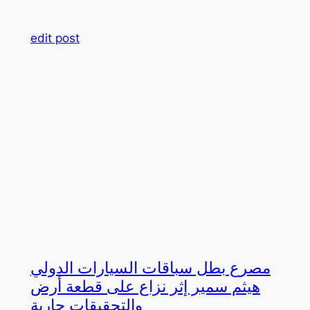
edit post
مصرع بطل سباقات السيارات الدولي
هيثم سمير إثر نزاع على قطعة أرض
والتحقيقات جارية