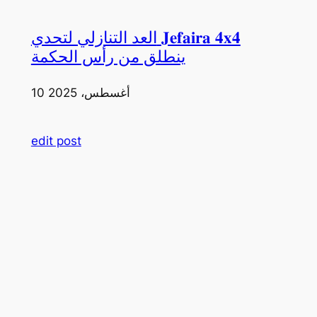
العد التنازلي لتحدي 𝐉𝐞𝐟𝐚𝐢𝐫𝐚 𝟒𝐱𝟒
ينطلق من رأس الحكمة
10 أغسطس، 2025
edit post