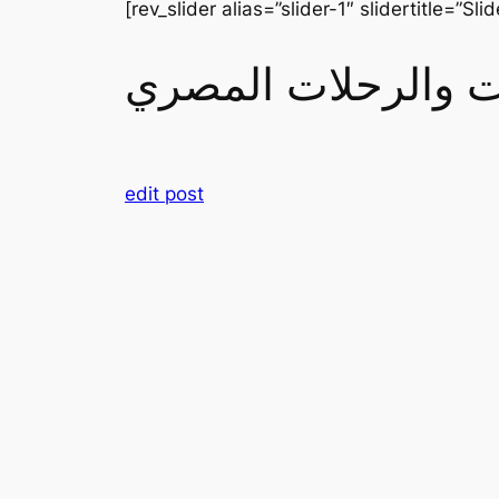
[rev_slider alias=”slider-1″ slidertitle=”Slid
رات والرحلات المصري
edit post