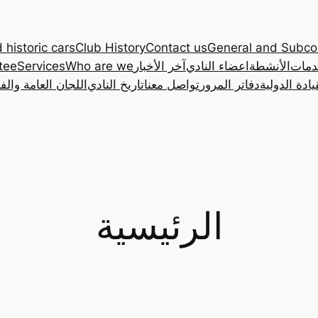
 historic cars
Club History
Contact us
General and Subc
دمات
الأنشطة
اعضاء النادي
آخر الأخبار
Who are we
Services
tee
ادة الدولية
دفاتر المرور
تواصل معنا
تاريخ النادي
اللجان العامة والف
الرئيسية