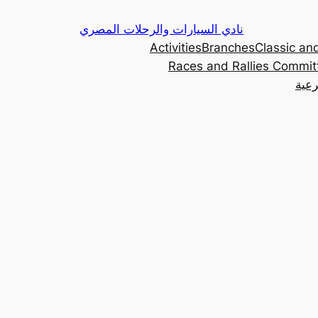
Skip
نادي السيارات والرحلات المصري
to
Activities
Branches
Classic and
content
Races and Rallies Commit
رعية