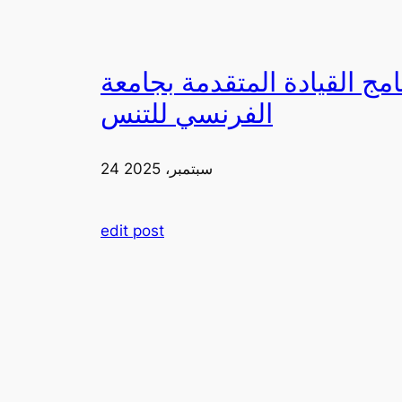
دمة بجامعة FIA يزورون ملعب رولان غاروس مع الاتحاد
الفرنسي للتنس
24 سبتمبر، 2025
edit post