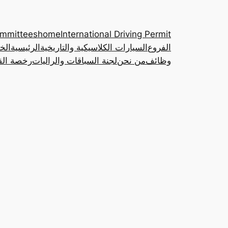
ommittees
home
International Driving Permit
الفروع
السيارات الكلاسيكية والتاريخية
الرئيسية
الخ
وظائف
من نحن
لجنة السباقات والراليات
رخصة القي