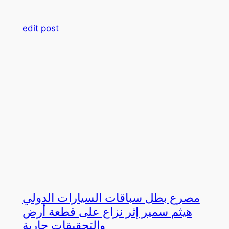
edit post
مصرع بطل سباقات السيارات الدولي
هيثم سمير إثر نزاع على قطعة أرض
والتحقيقات جارية