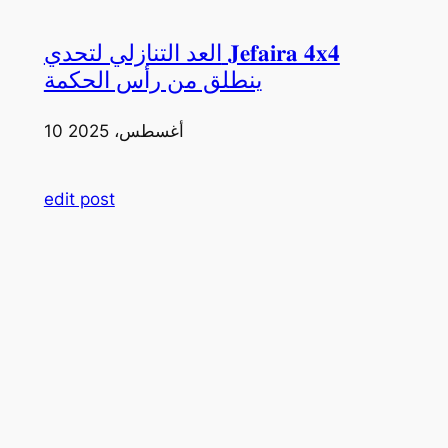
العد التنازلي لتحدي 𝐉𝐞𝐟𝐚𝐢𝐫𝐚 𝟒𝐱𝟒
ينطلق من رأس الحكمة
10 أغسطس، 2025
edit post