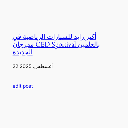
أكبر رايد للسيارات الرياضية في
مهرجان CED Sportival بالعلمين
الجديدة
22 أغسطس، 2025
edit post