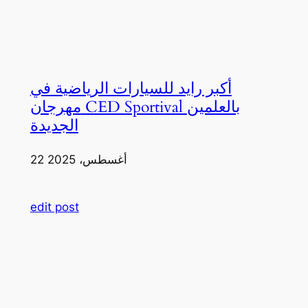
أكبر رايد للسيارات الرياضية في
مهرجان CED Sportival بالعلمين
الجديدة
22 أغسطس، 2025
edit post