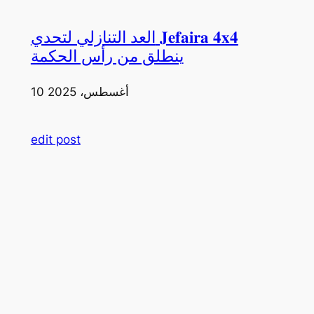
العد التنازلي لتحدي 𝐉𝐞𝐟𝐚𝐢𝐫𝐚 𝟒𝐱𝟒
ينطلق من رأس الحكمة
10 أغسطس، 2025
edit post