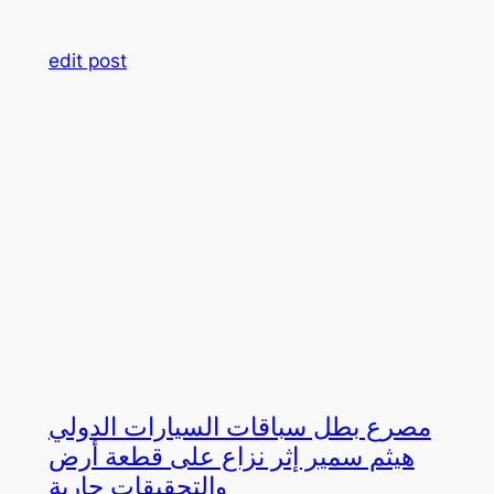
edit post
مصرع بطل سباقات السيارات الدولي
هيثم سمير إثر نزاع على قطعة أرض
والتحقيقات جارية