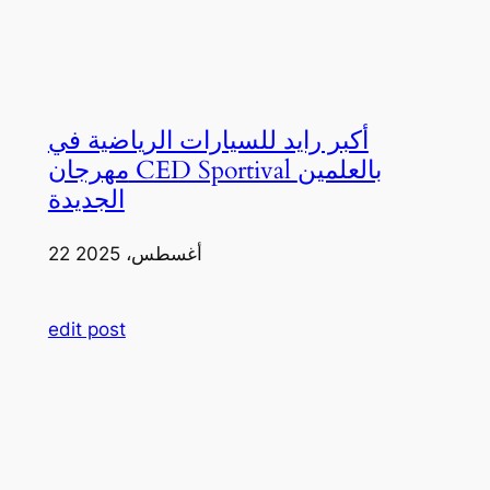
أكبر رايد للسيارات الرياضية في
مهرجان CED Sportival بالعلمين
الجديدة
22 أغسطس، 2025
edit post