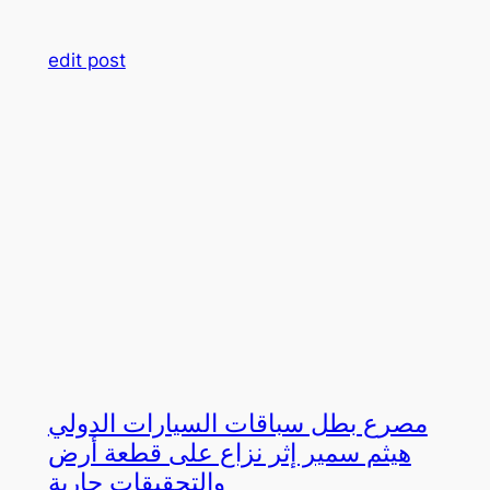
edit post
مصرع بطل سباقات السيارات الدولي
هيثم سمير إثر نزاع على قطعة أرض
والتحقيقات جارية