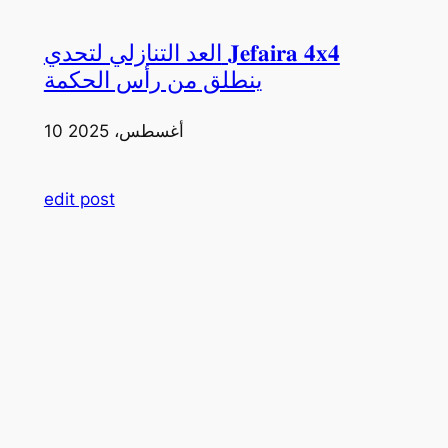
العد التنازلي لتحدي 𝐉𝐞𝐟𝐚𝐢𝐫𝐚 𝟒𝐱𝟒
ينطلق من رأس الحكمة
10 أغسطس، 2025
edit post