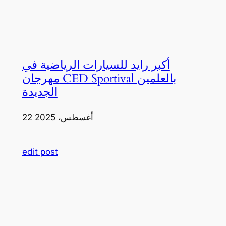
أكبر رايد للسيارات الرياضية في
مهرجان CED Sportival بالعلمين
الجديدة
22 أغسطس، 2025
edit post