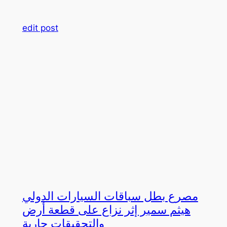
edit post
مصرع بطل سباقات السيارات الدولي
هيثم سمير إثر نزاع على قطعة أرض
والتحقيقات جارية