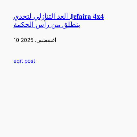
العد التنازلي لتحدي 𝐉𝐞𝐟𝐚𝐢𝐫𝐚 𝟒𝐱𝟒
ينطلق من رأس الحكمة
10 أغسطس، 2025
edit post