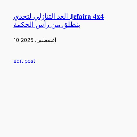
العد التنازلي لتحدي 𝐉𝐞𝐟𝐚𝐢𝐫𝐚 𝟒𝐱𝟒
ينطلق من رأس الحكمة
10 أغسطس، 2025
edit post