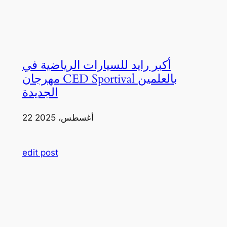
أكبر رايد للسيارات الرياضية في
مهرجان CED Sportival بالعلمين
الجديدة
22 أغسطس، 2025
edit post