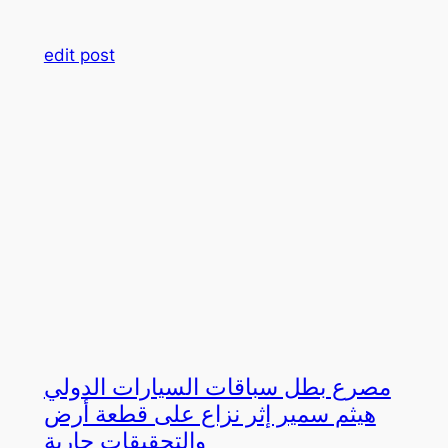
edit post
مصرع بطل سباقات السيارات الدولي
هيثم سمير إثر نزاع على قطعة أرض
والتحقيقات جارية