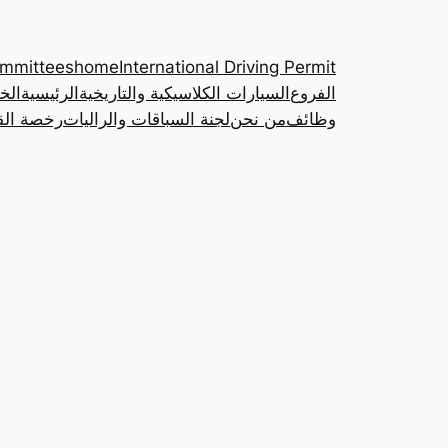
ommittees
home
International Driving Permit
الفروع
السيارات الكلاسيكية والتاريخية
الرئيسية
الخ
وظائف
من نحن
لجنة السباقات والراليات
رخصة القي