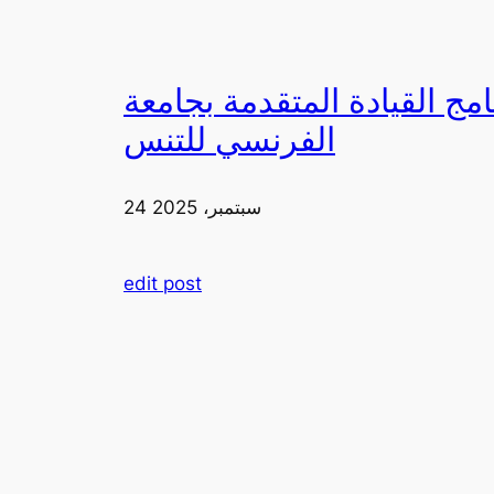
دمة بجامعة FIA يزورون ملعب رولان غاروس مع الاتحاد
الفرنسي للتنس
24 سبتمبر، 2025
edit post