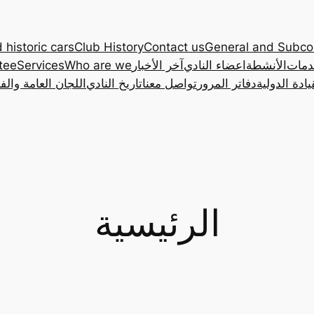
 historic cars
Club History
Contact us
General and Subc
دمات
الأنشطة
اعضاء النادي
آخر الأخبار
Who are we
Services
tee
ادة الدولية
دفاتر المرور
تواصل معنا
تاريخ النادي
اللجان العامة والف
الرئيسية