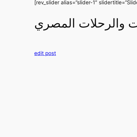
[rev_slider alias=”slider-1″ slidertitle=”Slid
رات والرحلات المصري
edit post