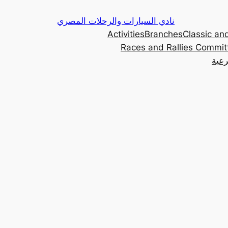
Skip
نادي السيارات والرحلات المصري
to
Activities
Branches
Classic and
content
Races and Rallies Commit
رعية