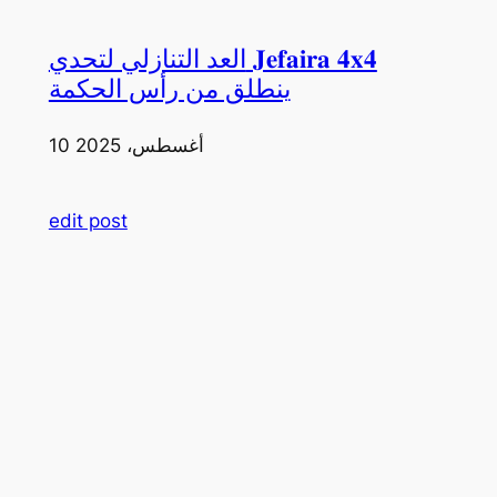
العد التنازلي لتحدي 𝐉𝐞𝐟𝐚𝐢𝐫𝐚 𝟒𝐱𝟒
ينطلق من رأس الحكمة
10 أغسطس، 2025
edit post