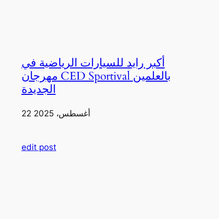
أكبر رايد للسيارات الرياضية في
مهرجان CED Sportival بالعلمين
الجديدة
22 أغسطس، 2025
edit post