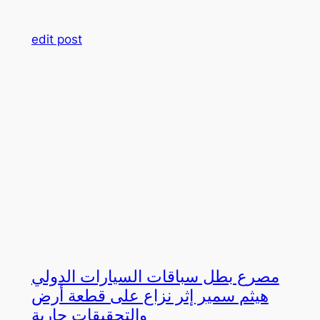
edit post
مصرع بطل سباقات السيارات الدولي
هيثم سمير إثر نزاع على قطعة أرض
والتحقيقات جارية