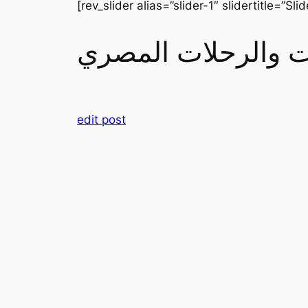
[rev_slider alias=”slider-1″ slidertitle=”Slid
رات والرحلات المصري
edit post