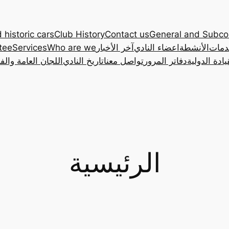
 historic cars
Club History
Contact us
General and Subc
دمات
الأنشطة
اعضاء النادي
آخر الأخبار
Who are we
Services
tee
ادة الدولية
دفاتر المرور
تواصل معنا
تاريخ النادي
اللجان العامة والف
الرئيسية