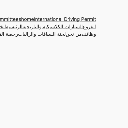
ommittees
home
International Driving Permit
الفروع
السيارات الكلاسيكية والتاريخية
الرئيسية
الخ
وظائف
من نحن
لجنة السباقات والراليات
رخصة القي