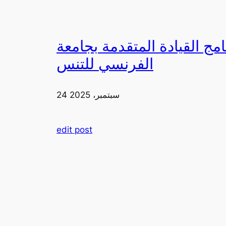
دمة بجامعة FIA يزورون ملعب رولان غاروس مع الاتحاد
الفرنسي للتنس
24 سبتمبر، 2025
edit post