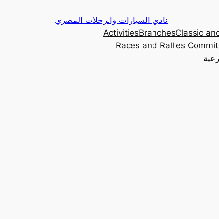
Skip
نادي السيارات والرحلات المصري
to
Activities
Branches
Classic and
content
Races and Rallies Commit
رعية