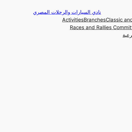
Skip
نادي السيارات والرحلات المصري
to
Activities
Branches
Classic and
content
Races and Rallies Commit
رعية