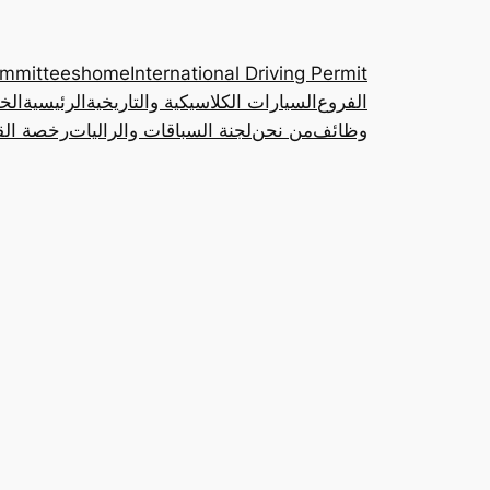
ommittees
home
International Driving Permit
الفروع
السيارات الكلاسيكية والتاريخية
الرئيسية
الخ
وظائف
من نحن
لجنة السباقات والراليات
رخصة القي