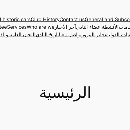
 historic cars
Club History
Contact us
General and Subc
دمات
الأنشطة
اعضاء النادي
آخر الأخبار
Who are we
Services
tee
ادة الدولية
دفاتر المرور
تواصل معنا
تاريخ النادي
اللجان العامة والف
الرئيسية