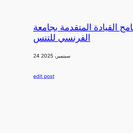
دمة بجامعة FIA يزورون ملعب رولان غاروس مع الاتحاد
الفرنسي للتنس
24 سبتمبر، 2025
edit post