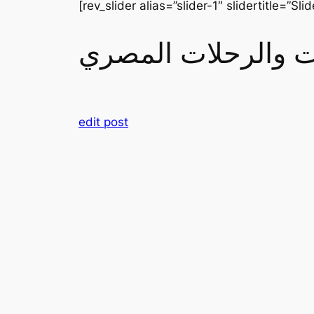
[rev_slider alias=”slider-1″ slidertitle=”Slid
رات والرحلات المصري
edit post