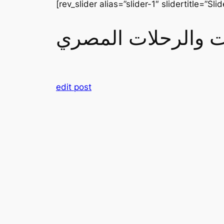
[rev_slider alias=”slider-1″ slidertitle=”Slid
رات والرحلات المصري
edit post