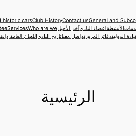
 historic cars
Club History
Contact us
General and Subc
دمات
الأنشطة
اعضاء النادي
آخر الأخبار
Who are we
Services
tee
ادة الدولية
دفاتر المرور
تواصل معنا
تاريخ النادي
اللجان العامة والف
الرئيسية