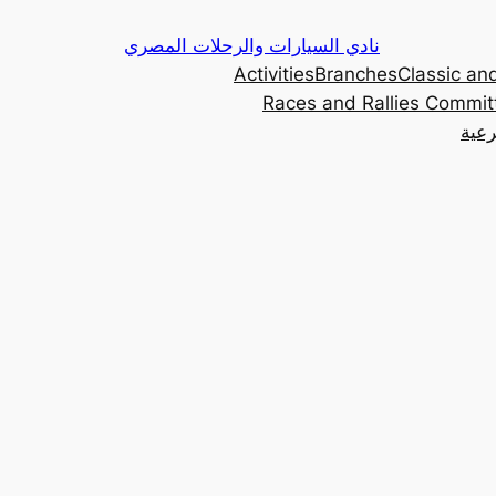
Skip
نادي السيارات والرحلات المصري
to
Activities
Branches
Classic and
content
Races and Rallies Commit
رعية