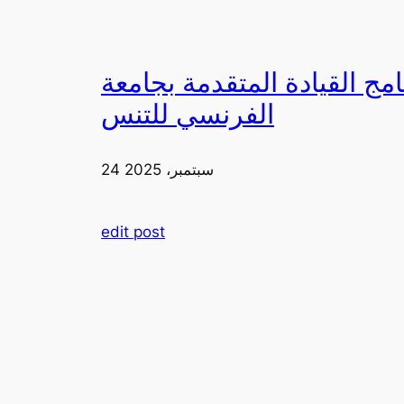
دمة بجامعة FIA يزورون ملعب رولان غاروس مع الاتحاد
الفرنسي للتنس
24 سبتمبر، 2025
edit post