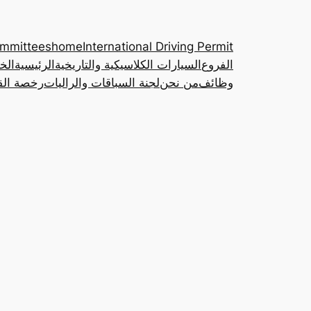
ommittees
home
International Driving Permit
الفروع
السيارات الكلاسيكية والتاريخية
الرئيسية
الخ
وظائف
من نحن
لجنة السباقات والراليات
رخصة القي