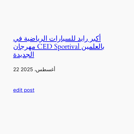
أكبر رايد للسيارات الرياضية في
مهرجان CED Sportival بالعلمين
الجديدة
22 أغسطس، 2025
edit post