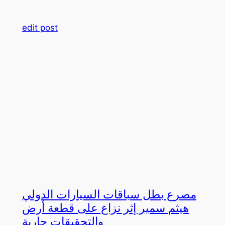
edit post
مصرع بطل سباقات السيارات الدولي
هيثم سمير إثر نزاع على قطعة أرض
والتحقيقات جارية