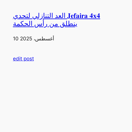
العد التنازلي لتحدي 𝐉𝐞𝐟𝐚𝐢𝐫𝐚 𝟒𝐱𝟒
ينطلق من رأس الحكمة
10 أغسطس، 2025
edit post