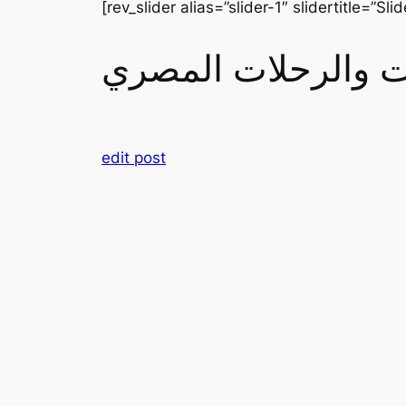
[rev_slider alias=”slider-1″ slidertitle=”Slid
رات والرحلات المصري
edit post