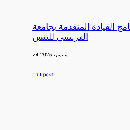
دمة بجامعة FIA يزورون ملعب رولان غاروس مع الاتحاد
الفرنسي للتنس
24 سبتمبر، 2025
edit post