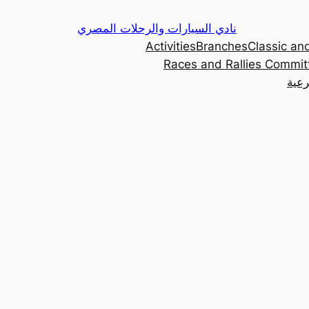
Skip
نادي السيارات والرحلات المصري
to
Activities
Branches
Classic and
content
Races and Rallies Commit
رعية