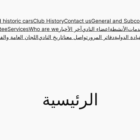
 historic cars
Club History
Contact us
General and Subc
دمات
الأنشطة
اعضاء النادي
آخر الأخبار
Who are we
Services
tee
ادة الدولية
دفاتر المرور
تواصل معنا
تاريخ النادي
اللجان العامة والف
الرئيسية