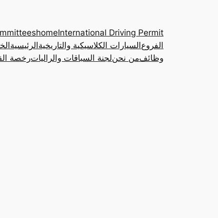
ommittees
home
International Driving Permit
الفروع
السيارات الكلاسيكية والتاريخية
الرئيسية
الخ
وظائف
من نحن
لجنة السباقات والراليات
رخصة القي