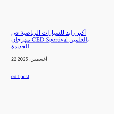
أكبر رايد للسيارات الرياضية في
مهرجان CED Sportival بالعلمين
الجديدة
22 أغسطس، 2025
edit post