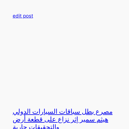
edit post
مصرع بطل سباقات السيارات الدولي
هيثم سمير إثر نزاع على قطعة أرض
والتحقيقات جارية