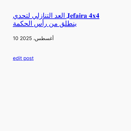
العد التنازلي لتحدي 𝐉𝐞𝐟𝐚𝐢𝐫𝐚 𝟒𝐱𝟒
ينطلق من رأس الحكمة
10 أغسطس، 2025
edit post