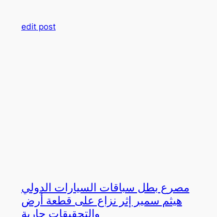
edit post
مصرع بطل سباقات السيارات الدولي
هيثم سمير إثر نزاع على قطعة أرض
والتحقيقات جارية