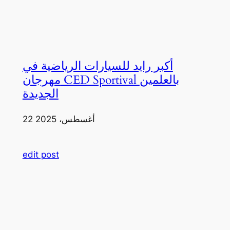
أكبر رايد للسيارات الرياضية في
مهرجان CED Sportival بالعلمين
الجديدة
22 أغسطس، 2025
edit post