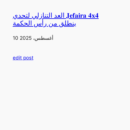
العد التنازلي لتحدي 𝐉𝐞𝐟𝐚𝐢𝐫𝐚 𝟒𝐱𝟒
ينطلق من رأس الحكمة
10 أغسطس، 2025
edit post