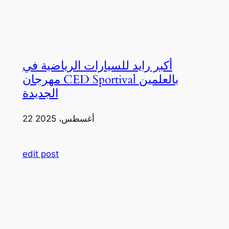
أكبر رايد للسيارات الرياضية في
مهرجان CED Sportival بالعلمين
الجديدة
22 أغسطس، 2025
edit post