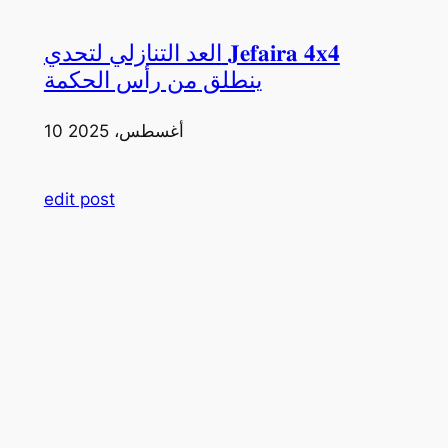
العد التنازلي لتحدي 𝐉𝐞𝐟𝐚𝐢𝐫𝐚 𝟒𝐱𝟒
ينطلق من رأس الحكمة
10 أغسطس، 2025
edit post