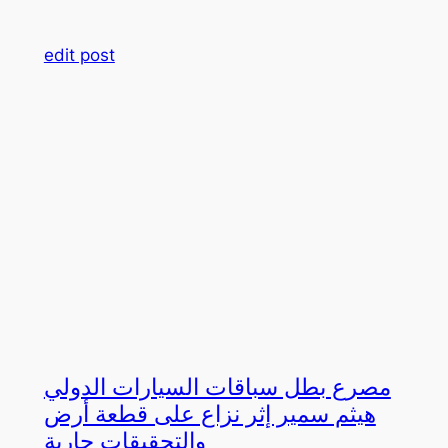
edit post
مصرع بطل سباقات السيارات الدولي
هيثم سمير إثر نزاع على قطعة أرض
والتحقيقات جارية