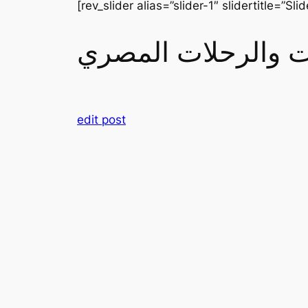
[rev_slider alias=”slider-1″ slidertitle=”Slid
رات والرحلات المصري
edit post