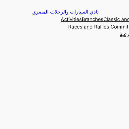
Skip
نادي السيارات والرحلات المصري
to
Activities
Branches
Classic and
content
Races and Rallies Commit
رعية