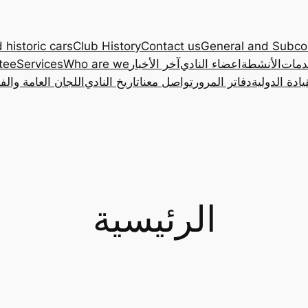
 historic cars
Club History
Contact us
General and Subc
دمات
الأنشطة
اعضاء النادي
آخر الأخبار
Who are we
Services
tee
ادة الدولية
دفاتر المرور
تواصل معنا
تاريخ النادي
اللجان العامة والف
الرئيسية