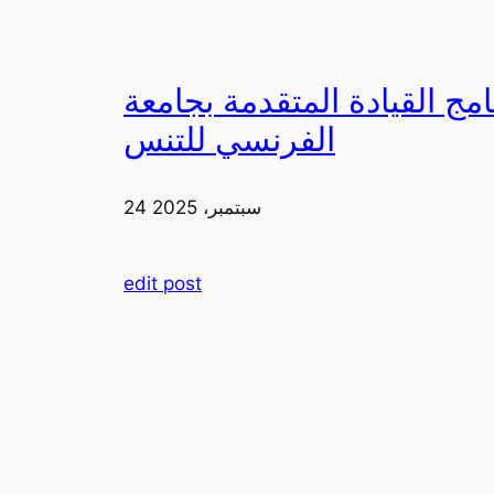
دمة بجامعة FIA يزورون ملعب رولان غاروس مع الاتحاد
الفرنسي للتنس
24 سبتمبر، 2025
edit post