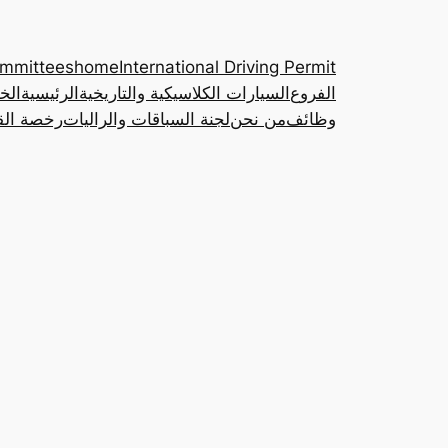
ommittees
home
International Driving Permit
الفروع
السيارات الكلاسيكية والتاريخية
الرئيسية
الخ
وظائف
من نحن
لجنة السباقات والراليات
رخصة القي