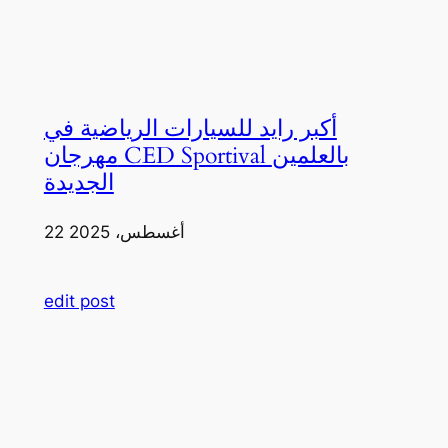
أكبر رايد للسيارات الرياضية في
مهرجان CED Sportival بالعلمين
الجديدة
22 أغسطس، 2025
edit post