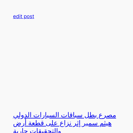
edit post
مصرع بطل سباقات السيارات الدولي
هيثم سمير إثر نزاع على قطعة أرض
والتحقيقات جارية