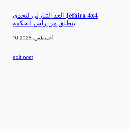
العد التنازلي لتحدي 𝐉𝐞𝐟𝐚𝐢𝐫𝐚 𝟒𝐱𝟒
ينطلق من رأس الحكمة
10 أغسطس، 2025
edit post