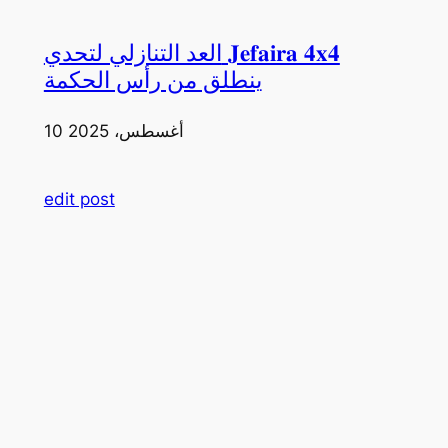
العد التنازلي لتحدي 𝐉𝐞𝐟𝐚𝐢𝐫𝐚 𝟒𝐱𝟒
ينطلق من رأس الحكمة
10 أغسطس، 2025
edit post