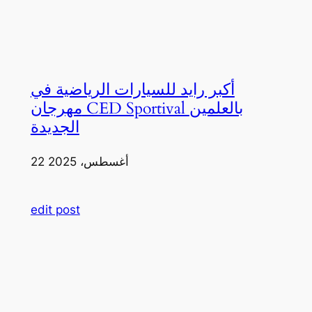
أكبر رايد للسيارات الرياضية في
مهرجان CED Sportival بالعلمين
الجديدة
22 أغسطس، 2025
edit post