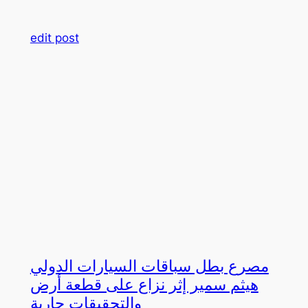
edit post
مصرع بطل سباقات السيارات الدولي
هيثم سمير إثر نزاع على قطعة أرض
والتحقيقات جارية