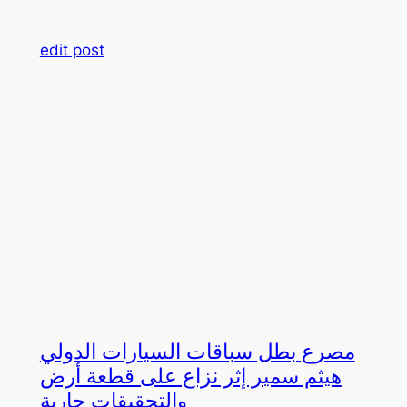
edit post
مصرع بطل سباقات السيارات الدولي
هيثم سمير إثر نزاع على قطعة أرض
والتحقيقات جارية