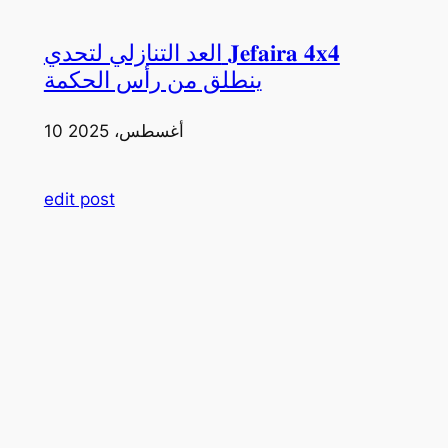
العد التنازلي لتحدي 𝐉𝐞𝐟𝐚𝐢𝐫𝐚 𝟒𝐱𝟒
ينطلق من رأس الحكمة
10 أغسطس، 2025
edit post