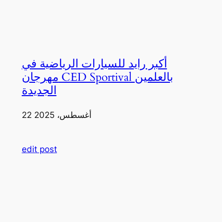
أكبر رايد للسيارات الرياضية في
مهرجان CED Sportival بالعلمين
الجديدة
22 أغسطس، 2025
edit post